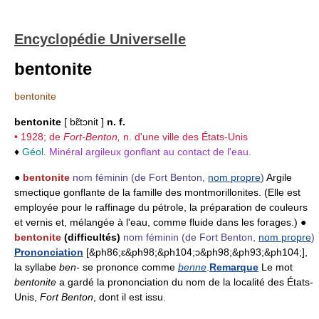
Encyclopédie Universelle
bentonite
bentonite
bentonite
[ bɛ̃tɔnit ]
n. f.
• 1928; de
Fort-Benton,
n. d'une ville des États-Unis
♦
Géol.
Minéral argileux gonflant au contact de l'eau.
●
bentonite
nom féminin
(de Fort Benton,
nom propre
)
Argile
smectique gonflante de la famille des montmorillonites. (Elle est
employée pour le raffinage du pétrole, la préparation de couleurs
et vernis et, mélangée à l'eau, comme fluide dans les forages.) ●
bentonite
(difficultés)
nom féminin
(de Fort Benton,
nom propre
)
Prononciation
[&ph86;ɛ&ph98;&ph104;ɔ&ph98;&ph93;&ph104;],
la syllabe
ben-
se prononce comme
benne
.
Remarque
Le mot
bentonite
a gardé la prononciation du nom de la localité des États-
Unis,
Fort Benton
, dont il est issu.