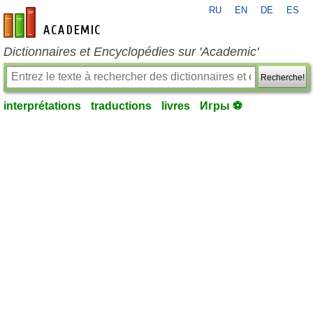
RU
EN
DE
ES
fr-academic.com
Dictionnaires et Encyclopédies sur 'Academic'
Recherche!
interprétations
traductions
livres
Игры ⚽