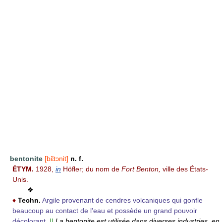
bentonite
[bɛ̃tɔnit]
n. f.
ÉTYM.
1928,
in
Höfler; du nom de
Fort Benton,
ville des États-
Unis.
❖
♦
Techn.
Argile provenant de cendres volcaniques qui gonfle
beaucoup au contact de l'eau et possède un grand pouvoir
décolorant.
||
La bentonite est utilisée dans diverses industries, en