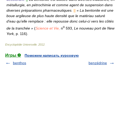
métallurgie, en pétrochimie et comme agent de suspension dans
diverses préparations pharmaceutiques.
||
« La bentonite est une
boue argileuse de plus haute densité que le matériau saturé
d'eau qu'elle remplace : elle repousse donc celui-ci vers les côtés
o
de la tranchée »
(
Science et Vie,
n
593,
Le nouveau port de New
York,
p. 116).
Encyclopédie Universelle
.
2012
.
Игры ⚽
Поможем написать курсовую
benthos
benzédrine