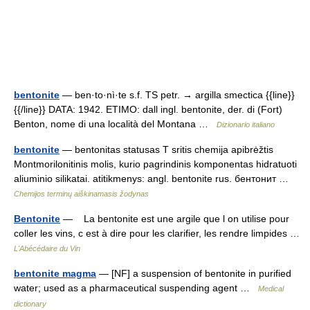
bentonite
— ben·to·nì·te s.f. TS petr. → argilla smectica {{line}}
{{/line}} DATA: 1942. ETIMO: dall ingl. bentonite, der. di (Fort)
Benton, nome di una località del Montana …
Dizionario italiano
bentonite
— bentonitas statusas T sritis chemija apibrėžtis
Montmorilonitinis molis, kurio pagrindinis komponentas hidratuoti
aliuminio silikatai. atitikmenys: angl. bentonite rus. бентонит …
Chemijos terminų aiškinamasis žodynas
Bentonite
— La bentonite est une argile que l on utilise pour
coller les vins, c est à dire pour les clarifier, les rendre limpides …
L'Abécédaire du Vin
bentonite magma
— [NF] a suspension of bentonite in purified
water; used as a pharmaceutical suspending agent …
Medical
dictionary