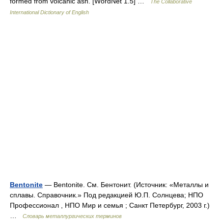
formed from volcanic ash. [WordNet 1.5] …
The Collaborative
International Dictionary of English
Bentonite
— Bentonite. См. Бентонит. (Источник: «Металлы и
сплавы. Справочник.» Под редакцией Ю.П. Солнцева; НПО
Профессионал , НПО Мир и семья ; Санкт Петербург, 2003 г.)
…
Словарь металлургических терминов