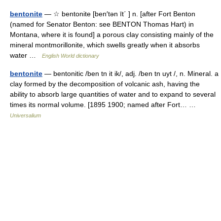
bentonite
— ☆ bentonite [ben′tən īt΄ ] n. [after Fort Benton
(named for Senator Benton: see BENTON Thomas Hart) in
Montana, where it is found] a porous clay consisting mainly of the
mineral montmorillonite, which swells greatly when it absorbs
water …
English World dictionary
bentonite
— bentonitic /ben tn it ik/, adj. /ben tn uyt /, n. Mineral. a
clay formed by the decomposition of volcanic ash, having the
ability to absorb large quantities of water and to expand to several
times its normal volume. [1895 1900; named after Fort… …
Universalium